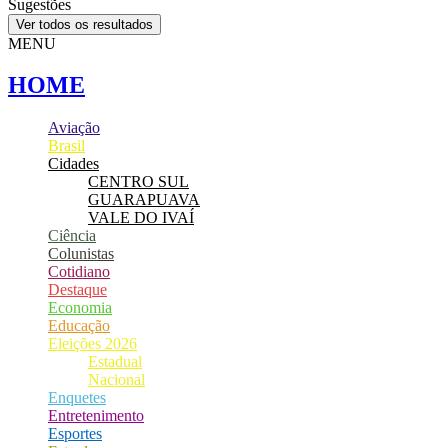
Sugestões
Ver todos os resultados
MENU
HOME
Aviação
Brasil
Cidades
CENTRO SUL
GUARAPUAVA
VALE DO IVAÍ
Ciência
Colunistas
Cotidiano
Destaque
Economia
Educação
Eleições 2026
Estadual
Nacional
Enquetes
Entretenimento
Esportes