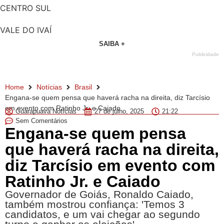
CENTRO SUL
VALE DO IVAÍ
SAIBA +
Publicidade
Home
Notícias
Brasil
Engana-se quem pensa que haverá racha na direita, diz Tarcísio
em evento com Ratinho Jr. e Caiado
Guarapuava Notícias
27 de julho, 2025
21:22
Sem Comentários
Engana-se quem pensa
que haverá racha na direita,
diz Tarcísio em evento com
Ratinho Jr. e Caiado
Governador de Goiás, Ronaldo Caiado,
também mostrou confiança: 'Temos 3
candidatos, e um vai chegar ao segundo