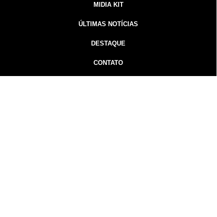
MIDIA KIT
ÚLTIMAS NOTÍCIAS
DESTAQUE
CONTATO
Inicial
Colunistas
Notícias
Guarapuava
Podcast
MidiaKit
Guarapuava Notícias - Gorpa Notícias - 2026 Todos os
direitos
reservados
Guarapuava-PR