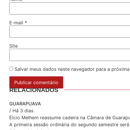
E-mail
*
Site
Salvar meus dados neste navegador para a próxima
RELACIONADOS
GUARAPUAVA
/ Há 3 dias
Élcio Melhem reassume cadeira na Câmara de Guarap
A primeira sessão ordinária do segundo semestre será 