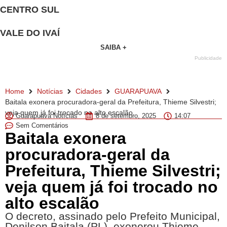
CENTRO SUL
VALE DO IVAÍ
SAIBA +
Publicidade
Home
Notícias
Cidades
GUARAPUAVA
Baitala exonera procuradora-geral da Prefeitura, Thieme Silvestri;
veja quem já foi trocado no alto escalão
Guarapuava Notícias
8 de setembro, 2025
14:07
Sem Comentários
Baitala exonera
procuradora-geral da
Prefeitura, Thieme Silvestri;
veja quem já foi trocado no
alto escalão
O decreto, assinado pelo Prefeito Municipal,
Denilson Baitala (PL), exonerou Thieme