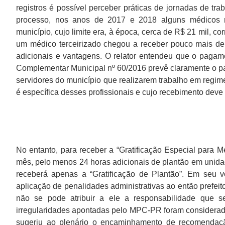
registros é possível perceber práticas de jornadas de tr
processo, nos anos de 2017 e 2018 alguns médicos re
município, cujo limite era, à época, cerca de R$ 21 mil, 
um médico terceirizado chegou a receber pouco mais de R
adicionais e vantagens. O relator entendeu que o pagamen
Complementar Municipal nº 60/2016 prevê claramente o pag
servidores do município que realizarem trabalho em regime
é específica desses profissionais e cujo recebimento deve 
No entanto, para receber a “Gratificação Especial para M
mês, pelo menos 24 horas adicionais de plantão em unid
receberá apenas a “Gratificação de Plantão”. Em seu vo
aplicação de penalidades administrativas ao então prefei
não se pode atribuir a ele a responsabilidade que s
irregularidades apontadas pelo MPC-PR foram considerada
sugeriu ao plenário o encaminhamento de recomendação