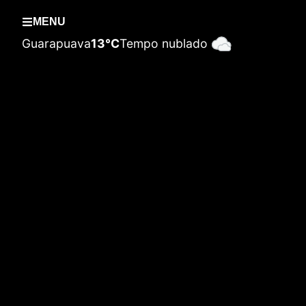
MENU
Guarapuava
13°C
Tempo nublado