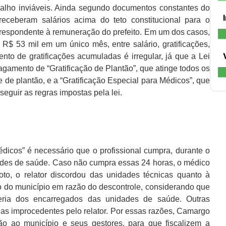
abalho inviáveis. Ainda segundo documentos constantes do
ceberam salários acima do teto constitucional para o
correspondente à remuneração do prefeito. Em um dos casos,
$ 53 mil em um único mês, entre salário, gratificações,
to de gratificações acumuladas é irregular, já que a Lei
amento de “Gratificação de Plantão”, que atinge todos os
 de plantão, e a “Gratificação Especial para Médicos”, que
seguir as regras impostas pela lei.
édicos” é necessário que o profissional cumpra, durante o
ades de saúde. Caso não cumpra essas 24 horas, o médico
to, o relator discordou das unidades técnicas quanto à
to do município em razão do descontrole, considerando que
eria dos encarregados das unidades de saúde. Outras
s improcedentes pelo relator. Por essas razões, Camargo
 ao município e seus gestores, para que fiscalizem a