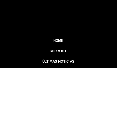
HOME
MIDIA KIT
ÚLTIMAS NOTÍCIAS
DESTAQUE
CONTATO
Inicial
Colunistas
Notícias
Guarapuava
Podcast
MidiaKit