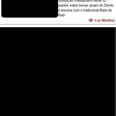
Subseção Guarapuava reúne 11
painéis sobre temas atuais do Direito
e encerra com o tradicional Baile do
Rubi
Ler Matéria