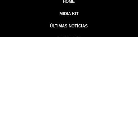
HOME
MIDIA KIT
ÚLTIMAS NOTÍCIAS
DESTAQUE
CONTATO
Inicial
Colunistas
Notícias
Guarapuava
Podcast
MidiaKit