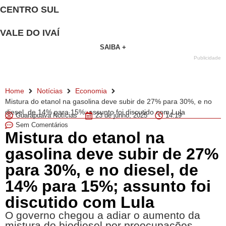
CENTRO SUL
VALE DO IVAÍ
SAIBA +
Publicidade
Home
Notícias
Economia
Mistura do etanol na gasolina deve subir de 27% para 30%, e no
diesel, de 14% para 15%; assunto foi discutido com Lula
Guarapuava Notícias
23 de junho, 2025
14:19
Sem Comentários
Mistura do etanol na
gasolina deve subir de 27%
para 30%, e no diesel, de
14% para 15%; assunto foi
discutido com Lula
O governo chegou a adiar o aumento da
mistura do biodiesel por preocupações