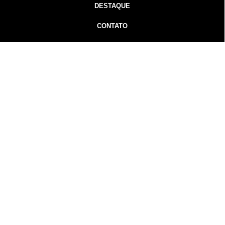
DESTAQUE
CONTATO
Inicial
Colunistas
Notícias
Guarapuava
Podcast
MidiaKit
Guarapuava Notícias - Gorpa Notícias - 2026 Todos os
direitos
reservados
Guarapuava-PR