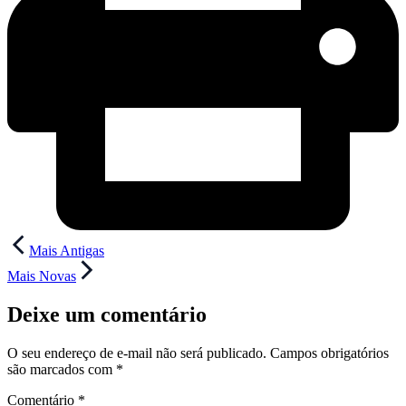
Navegação
Mais Antigas
de
Mais Novas
Post
Deixe um comentário
O seu endereço de e-mail não será publicado.
Campos obrigatórios
são marcados com
*
Comentário
*