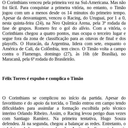
O Corinthians venceu pela primeira vez na Sul-Americana. Mas não
foi fácil. Para conquistar a primeira vitória, no entanto, o Timão
jogou com um a menos desde os 14 minutos do primeiro tempo.
Apesar da desvantagem, venceu o Racing, do Uruguai, por 1 a 0,
nesta quinta-feira (24), na Neo Química Arena, pela 3ª rodada da
fase de grupos. Romero fez o gol do alívio. Com a vitória, o
Corinthians chegou a quatro pontos, mas ocupa o terceiro lugar e
segue fora da zona de classificação para as oitavas de final e dos
playoffs. O Huracán, da Argentina, lidera com sete, enquanto o
América de Cali, da Colômbia, tem cinco. O Timão volta a campo
contra o Flamengo, domingo (27), às 16h (de Brasília), no
Maracanã, pela 6ª rodada do Brasileirão.
Félix Torres é expulso e complica o Timão
O Corinthians se complicou no início da partida. Apesar do
favoritismo e do apoio da torcida, o Timão entrou em campo tendo
dificuldades para assimilar a formação escolhida pelo técnico
interino Orlando Ribeiro. Assim, o Racing levou perigo duas vezes
com Santiago Ramírez. Na primeira tentativa, Hugo Souza
defendeu. Já na segunda, chegou a balançar as redes. Entretanto, o