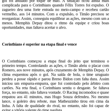
gol foi anulado por toque de mão. A situação ficou ainda mais
complicada para o Corinthians quando Félix Torres foi expulso. O
zagueiro deu uma forte entrada no meio-campo e recebeu cartão
vermelho, aos 14 minutos. Com a expulsão, o Timão precisou se
reorganizar. Assim, conseguiu equilibrar as ações, mesmo com um a
menos. Memphis Depay ditou o ritmo da equipe e criou boas
oportunidades, mas faltava acertar o alvo.
Corinthians é superior na etapa final e vence
O Corinthians começou a etapa final do jeito que terminou o
primeiro tempo. Controlando as ações, o Timão abriu o placar com
Romero, aos nove minutos, após cruzamento de Memphis Depay. O
clima esquentou após o gol. Na saída de bola, o time uruguaio
perdeu a posse rápido e parou Breno Bidon com falta dura. Assim
iniciou um empurra-empurra, que foi controlado pelo árbitro com
cartões. Na reta final, o Corinthians sentiu o desgaste. Se faltava
força, no entanto, não faltava vontade. O Racing incomodou e quase
empatou aos 41 minutos, mas Hugo Souza defendeu. No mesmo
lance, o goleiro deu rebote, mas Matheuzinho tirou em cima da
linha. A falta de qualidade do rival, no entanto, não foi capaz de
evitar a vitória valente do time paulista.