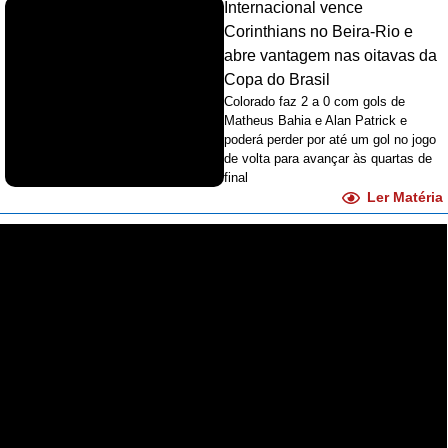
Internacional vence
Corinthians no Beira-Rio e
abre vantagem nas oitavas da
Copa do Brasil
Colorado faz 2 a 0 com gols de
Matheus Bahia e Alan Patrick e
poderá perder por até um gol no jogo
de volta para avançar às quartas de
final
Ler Matéria