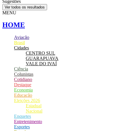
Sugestões
Ver todos os resultados
MENU
HOME
Aviação
Brasil
Cidades
CENTRO SUL
GUARAPUAVA
VALE DO IVAÍ
Ciência
Colunistas
Cotidiano
Destaque
Economia
Educação
Eleições 2026
Estadual
Nacional
Enquetes
Entretenimento
Esportes