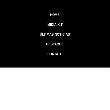
HOME
MIDIA KIT
ÚLTIMAS NOTÍCIAS
DESTAQUE
CONTATO
Inicial
Colunistas
Notícias
Guarapuava
Podcast
MidiaKit
Guarapuava Notícias - Gorpa Notícias - 2026 Todos os
direitos