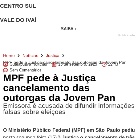
CENTRO SUL
VALE DO IVAÍ
SAIBA +
Publicidade
Home
Notícias
Justiça
MPF pede à Justiça cancelamento das outorgas da Jovem Pan
Guarapuava Notícias
15 de setembro, 2025
22:43
Sem Comentários
MPF pede à Justiça
cancelamento das
outorgas da Jovem Pan
Emissora é acusada de difundir informações
falsas sobre eleições
O Ministério Público Federal (MPF) em São Paulo pediu
nesta segunda-feira (15)
à Justiça o cancelamento de três