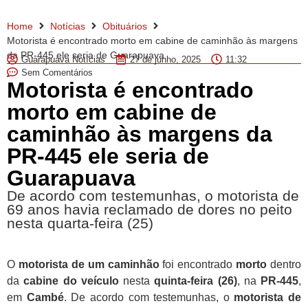
Home
Notícias
Obituários
Motorista é encontrado morto em cabine de caminhão às margens
da PR-445 ele seria de Guarapuava
Guarapuava Notícias
27 de junho, 2025
11:32
Sem Comentários
Motorista é encontrado
morto em cabine de
caminhão às margens da
PR-445 ele seria de
Guarapuava
De acordo com testemunhas, o motorista de
69 anos havia reclamado de dores no peito
nesta quarta-feira (25)
O
motorista de um caminhão
foi encontrado
morto
dentro
da
cabine do veículo
nesta
quinta-feira (26)
, na
PR-445
,
em
Cambé
. De acordo com testemunhas, o
motorista de