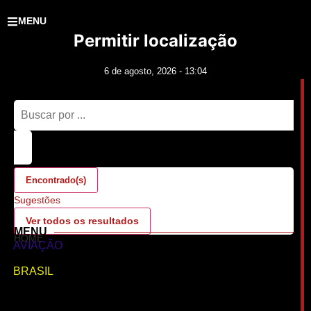
MENU
Permitir localização
6 de agosto, 2026 - 13:04
Fechar
Encontrado(s)
Sugestões
Ver todos os resultados
MENU
HOME
AVIAÇÃO
BRASIL
CIDADES