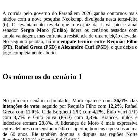
A corrida pelo governo do Paraná em 2026 ganha contornos mais
nítidos com a nova pesquisa Neokemp, divulgada nesta terça-feira
(6). O levantamento revela que o ex-juiz da Lava Jato e atual
senador
Sergio Moro (União)
lidera os cenários testados com
ampla vantagem, mas enfrenta a resistência de uma rejeição elevada.
No segundo pelotão, há um
empate técnico entre Requião Filho
(PT), Rafael Greca (PSD) e Alexandre Curi (PSD)
, o que deixa o
jogo completamente aberto.
Os números do cenário 1
No primeiro cenário estimulado, Moro aparece com
36,6% das
intenções de voto
, seguido por Requião Filho com
12,2%
, Rafael
Greca com
11,0%
, Cida Borghetti (PP) com
4,2%
, Ênio Verri (PT)
com
3,7%
e Guto Silva (PSD) com
3,3%
. Brancos, nulos e
indecisos somam 28,8%. A liderança de Moro é mais expressiva
entre eleitores com ensino médio e superior, homens e pessoas acima
de 60 anos. Ele também domina a disputa nas regiões Norte
Pioneiro (48,3%) e Centro Sul (44,6%).