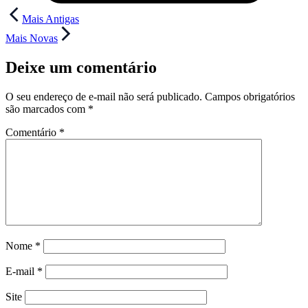
Navegação
Mais Antigas
de
Mais Novas
Post
Deixe um comentário
O seu endereço de e-mail não será publicado.
Campos obrigatórios
são marcados com
*
Comentário
*
Nome
*
E-mail
*
Site