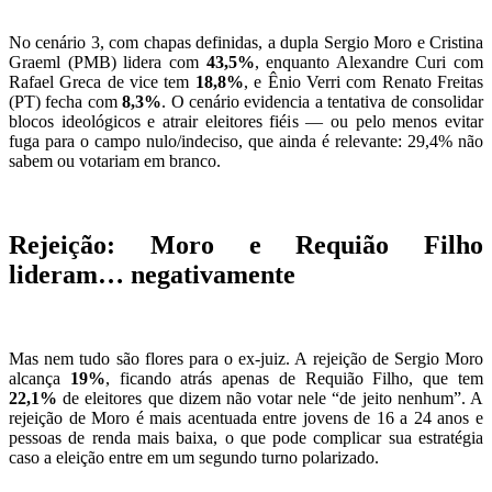
No cenário 3, com chapas definidas, a dupla Sergio Moro e Cristina
Graeml (PMB) lidera com
43,5%
, enquanto Alexandre Curi com
Rafael Greca de vice tem
18,8%
, e Ênio Verri com Renato Freitas
(PT) fecha com
8,3%
. O cenário evidencia a tentativa de consolidar
blocos ideológicos e atrair eleitores fiéis — ou pelo menos evitar
fuga para o campo nulo/indeciso, que ainda é relevante: 29,4% não
sabem ou votariam em branco.
Rejeição: Moro e Requião Filho
lideram… negativamente
Mas nem tudo são flores para o ex-juiz. A rejeição de Sergio Moro
alcança
19%
, ficando atrás apenas de Requião Filho, que tem
22,1%
de eleitores que dizem não votar nele “de jeito nenhum”. A
rejeição de Moro é mais acentuada entre jovens de 16 a 24 anos e
pessoas de renda mais baixa, o que pode complicar sua estratégia
caso a eleição entre em um segundo turno polarizado.