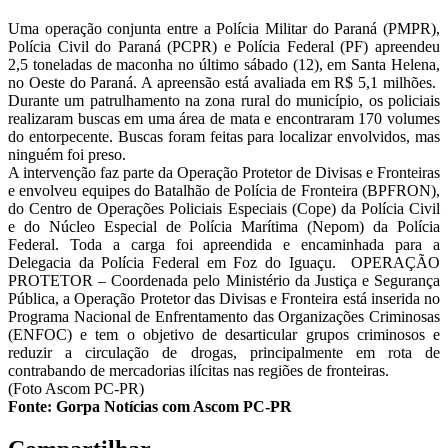
Uma operação conjunta entre a Polícia Militar do Paraná (PMPR),
Polícia Civil do Paraná (PCPR) e Polícia Federal (PF) apreendeu
2,5 toneladas de maconha no último sábado (12), em Santa Helena,
no Oeste do Paraná. A apreensão está avaliada em R$ 5,1 milhões.
Durante um patrulhamento na zona rural do município, os policiais
realizaram buscas em uma área de mata e encontraram 170 volumes
do entorpecente. Buscas foram feitas para localizar envolvidos, mas
ninguém foi preso.
A intervenção faz parte da Operação Protetor de Divisas e Fronteiras
e envolveu equipes do Batalhão de Polícia de Fronteira (BPFRON),
do Centro de Operações Policiais Especiais (Cope) da Polícia Civil
e do Núcleo Especial de Polícia Marítima (Nepom) da Polícia
Federal. Toda a carga foi apreendida e encaminhada para a
Delegacia da Polícia Federal em Foz do Iguaçu. OPERAÇÃO
PROTETOR – Coordenada pelo Ministério da Justiça e Segurança
Pública, a Operação Protetor das Divisas e Fronteira está inserida no
Programa Nacional de Enfrentamento das Organizações Criminosas
(ENFOC) e tem o objetivo de desarticular grupos criminosos e
reduzir a circulação de drogas, principalmente em rota de
contrabando de mercadorias ilícitas nas regiões de fronteiras.
(Foto Ascom PC-PR)
Fonte: Gorpa Notícias com Ascom PC-PR