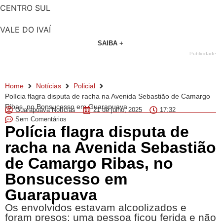
CENTRO SUL
VALE DO IVAÍ
SAIBA +
Publicidade
Home
Notícias
Policial
Polícia flagra disputa de racha na Avenida Sebastião de Camargo
Ribas, no Bonsucesso em Guarapuava
Guarapuava Notícias
21 de julho, 2025
17:32
Sem Comentários
Polícia flagra disputa de
racha na Avenida Sebastião
de Camargo Ribas, no
Bonsucesso em
Guarapuava
Os envolvidos estavam alcoolizados e
foram presos; uma pessoa ficou ferida e não