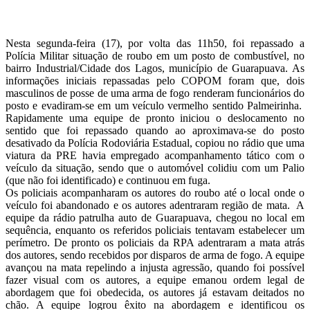
Nesta segunda-feira (17), por volta das 11h50, foi repassado a
Polícia Militar situação de roubo em um posto de combustível, no
bairro Industrial/Cidade dos Lagos, município de Guarapuava. As
informações iniciais repassadas pelo COPOM foram que, dois
masculinos de posse de uma arma de fogo renderam funcionários do
posto e evadiram-se em um veículo vermelho sentido Palmeirinha.
Rapidamente uma equipe de pronto iniciou o deslocamento no
sentido que foi repassado quando ao aproximava-se do posto
desativado da Polícia Rodoviária Estadual, copiou no rádio que uma
viatura da PRE havia empregado acompanhamento tático com o
veículo da situação, sendo que o automóvel colidiu com um Palio
(que não foi identificado) e continuou em fuga.
Os policiais acompanharam os autores do roubo até o local onde o
veículo foi abandonado e os autores adentraram região de mata. A
equipe da rádio patrulha auto de Guarapuava, chegou no local em
sequência, enquanto os referidos policiais tentavam estabelecer um
perímetro. De pronto os policiais da RPA adentraram a mata atrás
dos autores, sendo recebidos por disparos de arma de fogo. A equipe
avançou na mata repelindo a injusta agressão, quando foi possível
fazer visual com os autores, a equipe emanou ordem legal de
abordagem que foi obedecida, os autores já estavam deitados no
chão. A equipe logrou êxito na abordagem e identificou os