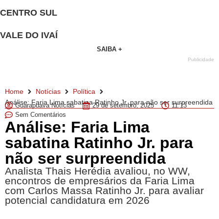
CENTRO SUL
VALE DO IVAÍ
SAIBA +
Publicidade
Home
Notícias
Política
Análise: Faria Lima sabatina Ratinho Jr. para não ser surpreendida
Guarapuava Notícias
29 de setembro, 2025
11:13
Sem Comentários
Análise: Faria Lima
sabatina Ratinho Jr. para
não ser surpreendida
Analista Thais Herédia avaliou, no WW,
encontros de empresários da Faria Lima
com Carlos Massa Ratinho Jr. para avaliar
potencial candidatura em 2026