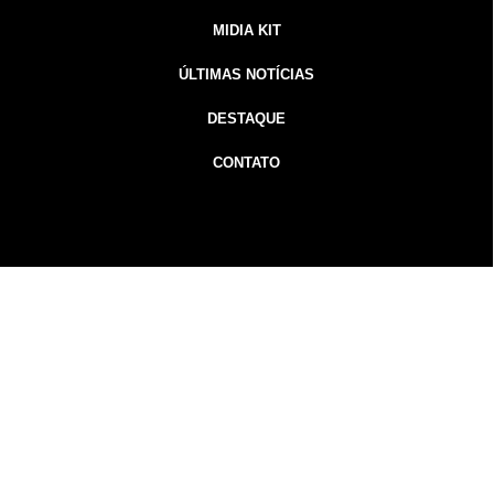
MIDIA KIT
ÚLTIMAS NOTÍCIAS
DESTAQUE
CONTATO
Guarapuava Notícias - Gorpa Notícias - 2026 Todos os
direitos
Inicial
Colunistas
Notícias
Guarapuava
Podcast
MidiaKit
reservados
Guarapuava-PR