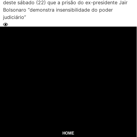
deste sábado (22) que a prisão do ex-presidente Jair
Bolsonaro “demonstra insensibilidade do poder
judiciário”
Ler Matéria
HOME