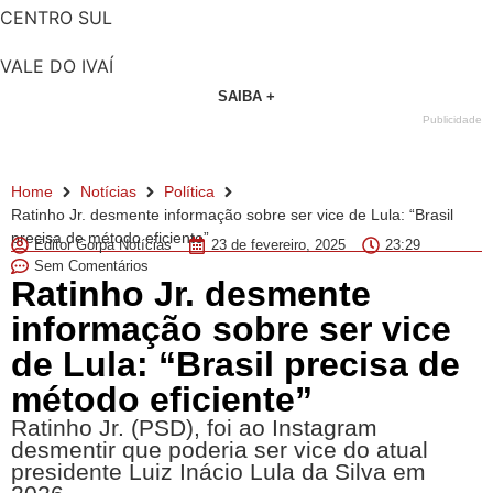
CENTRO SUL
VALE DO IVAÍ
SAIBA +
Publicidade
Home
Notícias
Política
Ratinho Jr. desmente informação sobre ser vice de Lula: “Brasil
precisa de método eficiente”
Editor Gorpa Notícias
23 de fevereiro, 2025
23:29
Sem Comentários
Ratinho Jr. desmente
informação sobre ser vice
de Lula: “Brasil precisa de
método eficiente”
Ratinho Jr. (PSD), foi ao Instagram
desmentir que poderia ser vice do atual
presidente Luiz Inácio Lula da Silva em