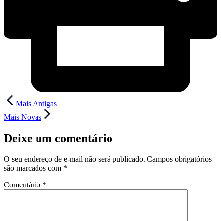
Navegação
Mais Antigas
de
Mais Novas
Post
Deixe um comentário
O seu endereço de e-mail não será publicado.
Campos obrigatórios
são marcados com
*
Comentário
*