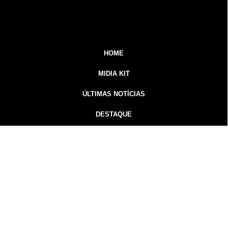
HOME
MIDIA KIT
ÚLTIMAS NOTÍCIAS
DESTAQUE
CONTATO
Inicial
Colunistas
Notícias
Guarapuava
Podcast
MidiaKit