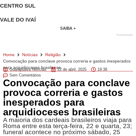
CENTRO SUL
VALE DO IVAÍ
SAIBA +
Publicidade
Home
Notícias
Religião
Convocação para conclave provoca correria e gastos inesperados
para arquidioceses brasileiras
Guarapuava Notícias
22 de abril, 2025
19:38
Sem Comentários
Convocação para conclave
provoca correria e gastos
inesperados para
arquidioceses brasileiras
A maioria dos cardeais brasileiros viaja para
Roma entre esta terça-feira, 22 e quarta, 23;
funeral acontece no próximo sábado, 25