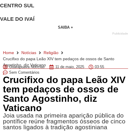
CENTRO SUL
VALE DO IVAÍ
SAIBA +
Publicidade
Home
Notícias
Religião
Crucifixo do papa Leão XIV tem pedaços de ossos de Santo
Agostinho, diz Vaticano
Guarapuava Notícias
11 de maio, 2025
03:55
Sem Comentários
Crucifixo do papa Leão XIV
tem pedaços de ossos de
Santo Agostinho, diz
Vaticano
Joia usada na primeira aparição pública do
pontífice reúne fragmentos ósseos de cinco
santos ligados à tradição agostiniana