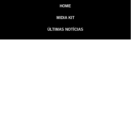
HOME
MIDIA KIT
ÚLTIMAS NOTÍCIAS
DESTAQUE
CONTATO
Inicial
Colunistas
Notícias
Guarapuava
Podcast
MidiaKit