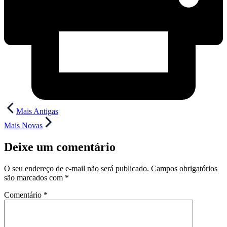
Navegação
Mais Antigas
de
Mais Novas
Post
Deixe um comentário
O seu endereço de e-mail não será publicado.
Campos obrigatórios
são marcados com
*
Comentário
*