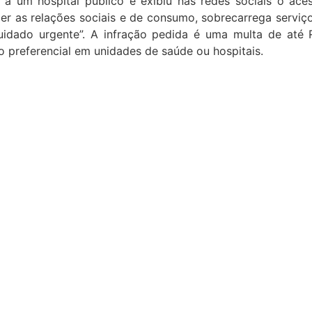
a um hospital público e exibiu nas redes sociais o ace
ger as relações sociais e de consumo, sobrecarrega servi
idado urgente”. A infração pedida é uma multa de até 
o preferencial em unidades de saúde ou hospitais.