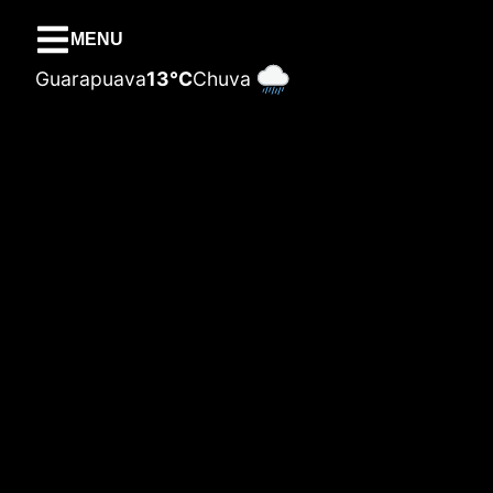
MENU
Guarapuava
13°C
Chuva