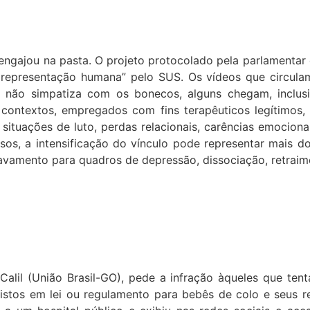
ngajou na pasta. O projeto protocolado pela parlamentar
e representação humana” pelo SUS. Os vídeos que circul
o simpatiza com os bonecos, alguns chegam, inclusive
 contextos, empregados com fins terapêuticos legítimos,
ituações de luto, perdas relacionais, carências emocionai
s, a intensificação do vínculo pode representar mais do
ravamento para quadros de depressão, dissociação, retraime
alil (União Brasil-GO), pede a infração àqueles que ten
revistos em lei ou regulamento para bebês de colo e seus