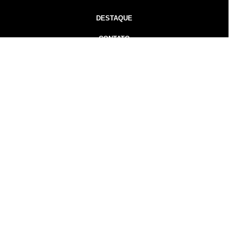
DESTAQUE
CONTATO
Inicial
Colunistas
Notícias
Guarapuava
Podcast
MidiaKit
Guarapuava Notícias - Gorpa Notícias - 2026 Todos os
direitos
reservados
Guarapuava-PR