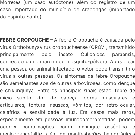
Morretes (um caso autóctone), além do registro de um
caso importado do município de Arapongas (importado
do Espírito Santo).
FEBRE OROPOUCHE –
A febre Oropouche é causada pelo
vírus Orthobunyavirus oropoucheense (OROV), transmitido
principalmente pelo inseto Culicoides paraensis,
conhecido como maruim ou mosquito-pólvora. Após picar
uma pessoa ou animal infectado, o vetor pode transmitir o
vírus a outras pessoas. Os sintomas da febre Oropouche
são semelhantes aos de outras arboviroses, como dengue
e chikungunya. Entre os principais sinais estão: febre de
início súbito, dor de cabeça, dores musculares e
articulares, tontura, náuseas, vômitos, dor retro-ocular,
calafrios e sensibilidade à luz. Em casos mais raros,
especialmente em pessoas imunocomprometidas, podem
ocorrer complicações como meningite asséptica e
meningoencefalite, além de manifestações hemorrágicas