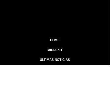
HOME
MIDIA KIT
ÚLTIMAS NOTÍCIAS
DESTAQUE
CONTATO
Inicial
Colunistas
Notícias
Guarapuava
Podcast
MidiaKit