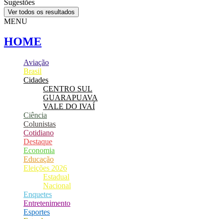
Sugestões
Ver todos os resultados
MENU
HOME
Aviação
Brasil
Cidades
CENTRO SUL
GUARAPUAVA
VALE DO IVAÍ
Ciência
Colunistas
Cotidiano
Destaque
Economia
Educação
Eleições 2026
Estadual
Nacional
Enquetes
Entretenimento
Esportes