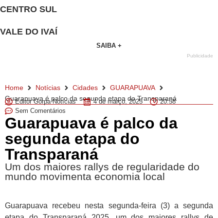
CENTRO SUL
VALE DO IVAÍ
SAIBA +
Publicidade
Home
Notícias
Cidades
GUARAPUAVA
Guarapuava é palco da segunda etapa do Transparaná
Editor Gorpa Notícias
4 de março, 2025
20:58
Sem Comentários
Guarapuava é palco da
segunda etapa do
Transparaná
Um dos maiores rallys de regularidade do
mundo movimenta economia local
Guarapuava recebeu nesta segunda-feira (3) a segunda
etapa do Transparaná 2025, um dos maiores rallys de