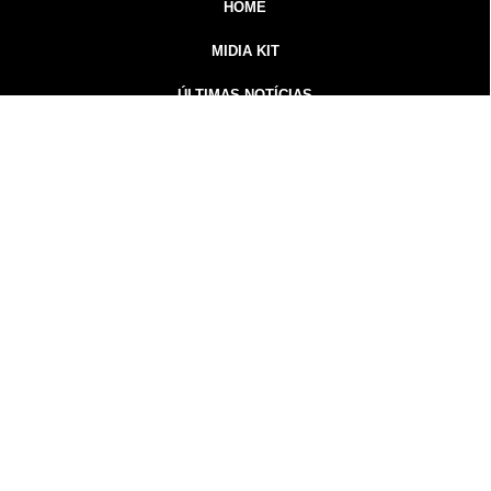
HOME
MIDIA KIT
ÚLTIMAS NOTÍCIAS
DESTAQUE
CONTATO
Inicial
Colunistas
Notícias
Guarapuava
Podcast
MidiaKit